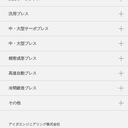
DSF-N1-A
汎用プレス
DSF-C1-A
NC1-E
中・大型サーボプレス
DSF-N2-4000A
NC2-E
DSF-S
DSF-N2
中・大型プレス
NS1
DSF-T
SMX
NS2
精密成形プレス
DSF-P
S1-E
UL
高速自動プレス
PMX
DSF-U
HMX
TMX
冷間鍛造プレス
HMX-M
K1-E
その他
HMX-S
CF1
AIDA データアナリティクスシステム AiCARE
MSP
CFT
アイダエンジニアリング株式会社
FAシステム