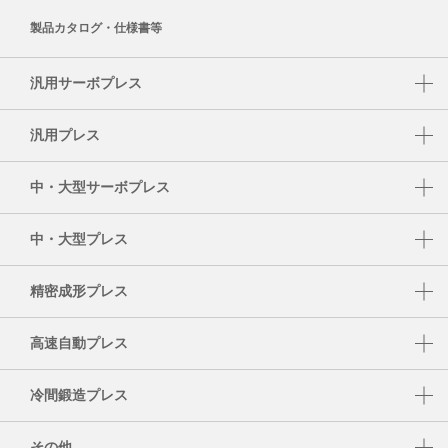
製品カタログ・仕様書等
汎用サーボプレス
DSF-N1-A
汎用プレス
DSF-C1-A
NC1-E
中・大型サーボプレス
DSF-N2-4000A
NC2-E
DSF-S
DSF-N2
中・大型プレス
NS1
DSF-T
SMX
NS2
精密成形プレス
DSF-P
S1-E
UL
高速自動プレス
PMX
DSF-U
HMX
TMX
冷間鍛造プレス
HMX-M
K1-E
その他