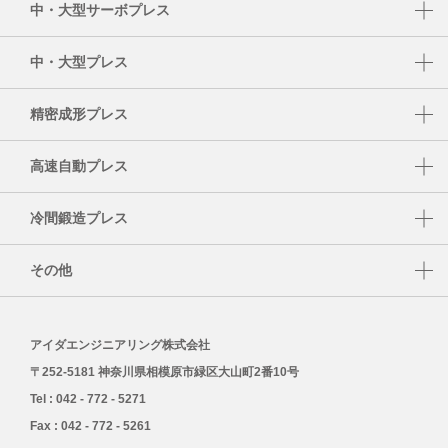
中・大型サーボプレス
DSF-N2-4000A
NC2-E
DSF-S
DSF-N2
中・大型プレス
NS1
DSF-T
SMX
NS2
精密成形プレス
DSF-P
S1-E
UL
高速自動プレス
PMX
DSF-U
HMX
TMX
冷間鍛造プレス
HMX-M
K1-E
その他
HMX-S
CF1
AIDA データアナリティクスシステム AiCARE
MSP
CFT
アイダエンジニアリング株式会社
FAシステム
FMX
〒252-5181 神奈川県相模原市緑区大山町2番10号
レトロフィット
Tel : 042 - 772 - 5271
SDS（安全データシート）
Fax : 042 - 772 - 5261