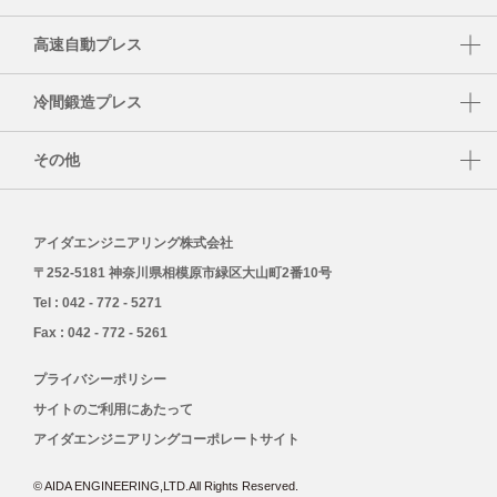
S1-E
UL
高速自動プレス
PMX
DSF-U
HMX
TMX
冷間鍛造プレス
HMX-M
K1-E
その他
HMX-S
CF1
AIDA データアナリティクスシステム AiCARE
MSP
CFT
アイダエンジニアリング株式会社
FAシステム
FMX
〒252-5181 神奈川県相模原市緑区大山町2番10号
レトロフィット
Tel : 042 - 772 - 5271
SDS（安全データシート）
Fax : 042 - 772 - 5261
プライバシーポリシー
サイトのご利用にあたって
アイダエンジニアリングコーポレートサイト
© AIDA ENGINEERING,LTD.All Rights Reserved.