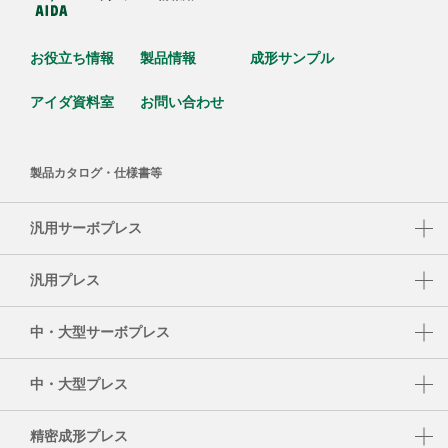
お役立ち情報
製品情報
成形サンプル
アイダ資料室
お問い合わせ
製品カタログ・仕様書等
汎用サーボプレス
DSF-N1-A
汎用プレス
DSF-C1-A
NC1-E
中・大型サーボプレス
DSF-N2-4000A
NC2-E
DSF-S
DSF-N2
中・大型プレス
NS1
DSF-T
SMX
NS2
精密成形プレス
DSF-P