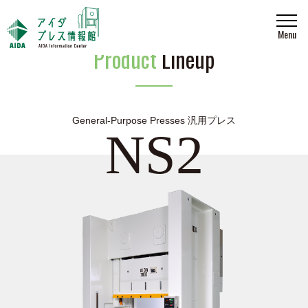
Menu
Product
Lineup
General-Purpose Presses 汎用プレス
NS2