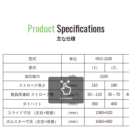
Product
Specifications
主な仕様
型式
単位
NS2-1100
形式
（1）
（2）
（
加圧能力
（kN）
1100
ストローク長さ
（mm）
110
180
1
-1
無負荷連続 ストローク数
50～110
35～70
40
（min
）
scrollable
ダイハイト
（mm）
350
400
4
スライド寸法 （左右×前後）
（mm）
1360×520
ボルスター寸法（左右×前後）
（mm）
1660×680